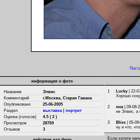
Пост
информация о фото
1
Lucky
| 22-0
Название
Элвис
Хорошо сох
Комментарий
г.Москва, Старая Гавана
Опубликовано
25-06-2005
2
она
| 09-08-
Раздел
выставка
|
портрет
не Элвис, а 
Оценка (голосов)
4.5 ( 2 )
3
Bliss
| 05-09
Просмотров
28769
ну и что, чт
Отзывов
3
Если хотите нап
действия над фото