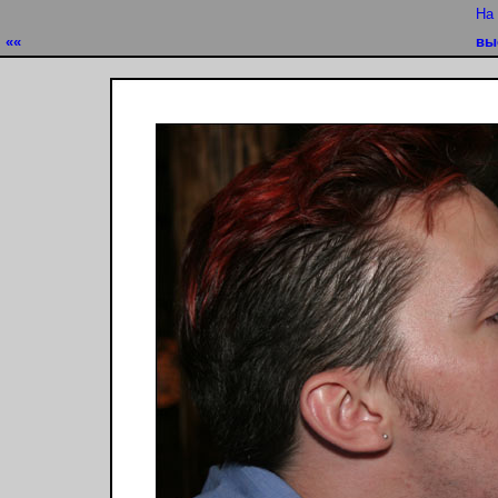
На
««
вы