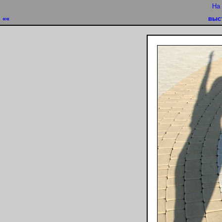
На
««
выс