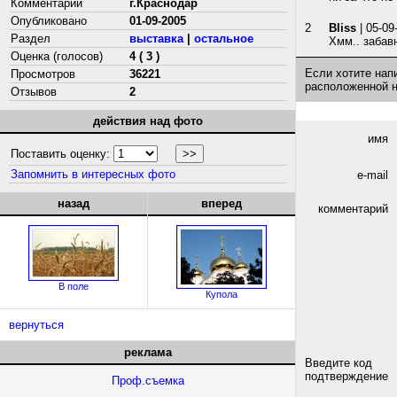
Комментарий
г.Краснодар
Опубликовано
01-09-2005
2
Bliss
| 05-09
Раздел
выставка
|
остальное
Хмм.. забавн
Оценка (голосов)
4 ( 3 )
Если хотите нап
Просмотров
36221
расположенной 
Отзывов
2
действия над фото
имя
Поставить оценку:
Запомнить в интересных фото
e-mail
назад
вперед
комментарий
В поле
Купола
вернуться
реклама
Введите код
подтверждение
Проф.съемка