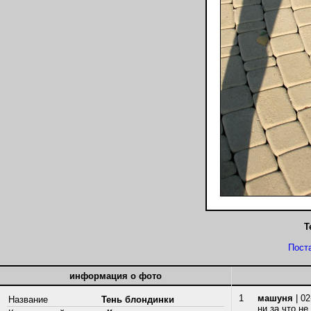
Т
Пост
информация о фото
1
машуня
| 02
Название
Тень блондинки
ни за что не