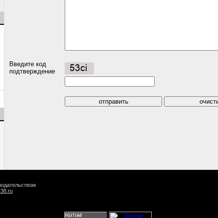
Введите код
подтверждение
онодательством
k38.ru