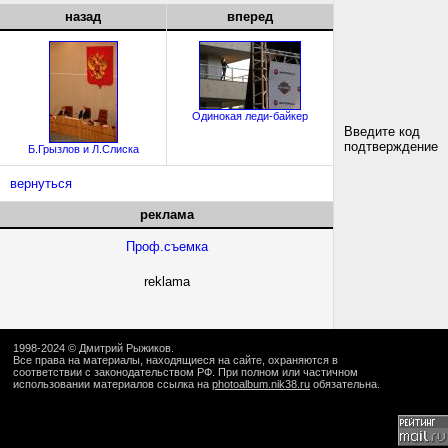
назад
вперед
Одинокая леди-байкер
Введите код
подтверждение
Б.Грызлов и Л.Слиска
вернуться
реклама
Проф.съемка
reklama
1998-2024 ©
Дмитрий Рыжиков
.
Все права на материалы, находящиеся на сайте, охраняются в
соответствии с законодательством РФ. При полном или частичном
использовании материалов ссылка на
photoalbum.nik38.ru
обязательна.