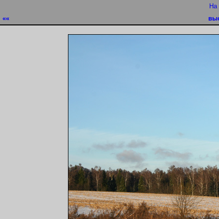
На
««
вы