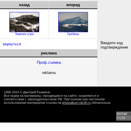
назад
вперед
Зимнее утро
Гребень
Введите код
вернуться
подтверждение
реклама
Проф.съемка
reklama
1998-2024 ©
Дмитрий Рыжиков
.
Все права на материалы, находящиеся на сайте, охраняются в
соответствии с законодательством РФ. При полном или частичном
использовании материалов ссылка на
photoalbum.nik38.ru
обязательна.