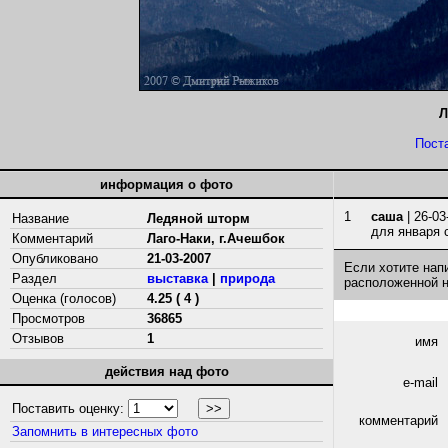
Л
Пост
информация о фото
1
саша
| 26-03
Название
Ледяной шторм
для января 
Комментарий
Лаго-Наки, г.Ачешбок
Опубликовано
21-03-2007
Если хотите нап
Раздел
выставка
|
природа
расположенной 
Оценка (голосов)
4.25 ( 4 )
Просмотров
36865
Отзывов
1
имя
действия над фото
e-mail
Поставить оценку:
комментарий
Запомнить в интересных фото