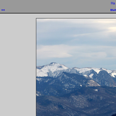
На
««
вы