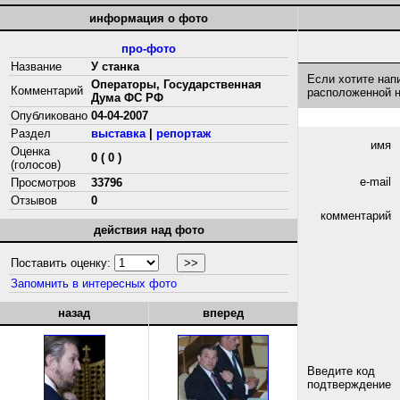
информация о фото
про-фото
Название
У станка
Если хотите нап
Операторы, Государственная
Комментарий
расположенной 
Дума ФС РФ
Опубликовано
04-04-2007
Раздел
выставка
|
репортаж
имя
Оценка
0 ( 0 )
(голосов)
e-mail
Просмотров
33796
Отзывов
0
комментарий
действия над фото
Поставить оценку:
Запомнить в интересных фото
назад
вперед
Введите код
подтверждение