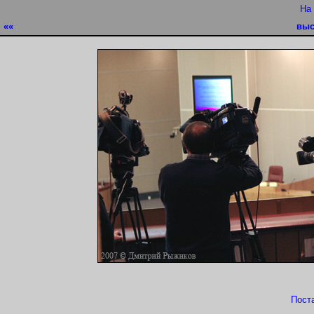
На
««
выс
Пост