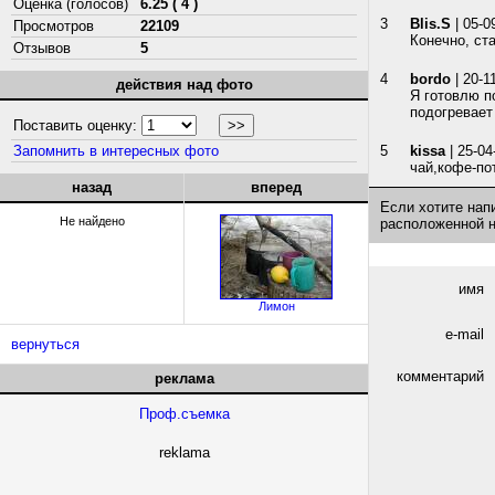
Оценка (голосов)
6.25 ( 4 )
3
Blis.S
| 05-0
Просмотров
22109
Конечно, ст
Отзывов
5
4
bordo
| 20-1
действия над фото
Я готовлю п
подогревает
Поставить оценку:
Запомнить в интересных фото
5
kissa
| 25-04
чай,кофе-пот
назад
вперед
Если хотите нап
Не найдено
расположенной 
имя
Лимон
e-mail
вернуться
комментарий
реклама
Проф.съемка
reklama