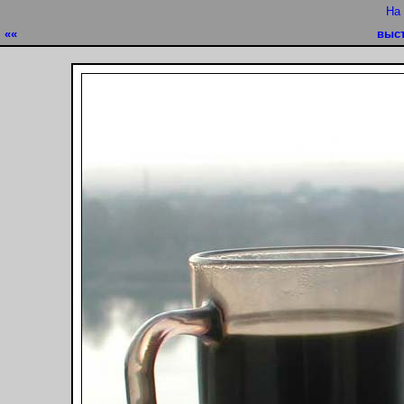
На
««
выст