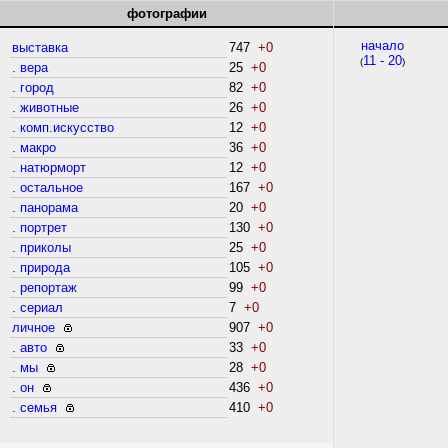
фотографии
начало
выставка
747
+0
11 - 20
(
)
. вера
25
+0
. город
82
+0
. животные
26
+0
. комп.искусство
12
+0
. макро
36
+0
. натюрморт
12
+0
. остальное
167
+0
. панорама
20
+0
. портрет
130
+0
. приколы
25
+0
. природа
105
+0
. репортаж
99
+0
. сериал
7
+0
личное
907
+0
. авто
33
+0
. мы
28
+0
. он
436
+0
. семья
410
+0