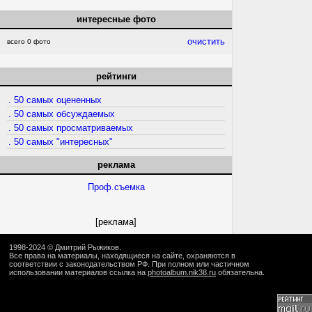
интересные фото
очистить
всего 0 фото
рейтинги
. 50 самых оцененных
. 50 самых обсуждаемых
. 50 самых просматриваемых
. 50 самых "интересных"
реклама
Проф.съемка
[реклама]
1998-2024 ©
Дмитрий Рыжиков
.
Все права на материалы, находящиеся на сайте, охраняются в
соответствии с законодательством РФ. При полном или частичном
использовании материалов ссылка на
photoalbum.nik38.ru
обязательна.