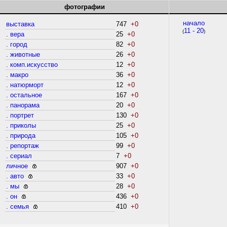
фотографии
начало
выставка
747
+0
11 - 20
(
)
. вера
25
+0
. город
82
+0
. животные
26
+0
. комп.искусство
12
+0
. макро
36
+0
. натюрморт
12
+0
. остальное
167
+0
. панорама
20
+0
. портрет
130
+0
. приколы
25
+0
. природа
105
+0
. репортаж
99
+0
. сериал
7
+0
личное
907
+0
. авто
33
+0
. мы
28
+0
. он
436
+0
. семья
410
+0