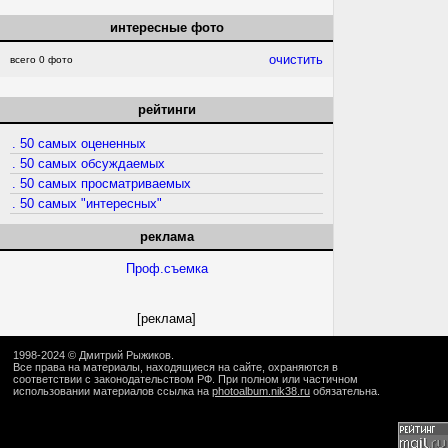
интересные фото
очистить
всего 0 фото
рейтинги
. 50 самых оцененных
. 50 самых обсуждаемых
. 50 самых просматриваемых
. 50 самых "интересных"
реклама
Проф.съемка
[реклама]
1998-2024 ©
Дмитрий Рыжиков
.
Все права на материалы, находящиеся на сайте, охраняются в
соответствии с законодательством РФ. При полном или частичном
использовании материалов ссылка на
photoalbum.nik38.ru
обязательна.