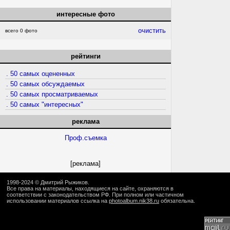
интересные фото
очистить
всего 0 фото
рейтинги
. 50 самых оцененных
. 50 самых обсуждаемых
. 50 самых просматриваемых
. 50 самых "интересных"
реклама
Проф.съемка
[реклама]
1998-2024 ©
Дмитрий Рыжиков
.
Все права на материалы, находящиеся на сайте, охраняются в
соответствии с законодательством РФ. При полном или частичном
использовании материалов ссылка на
photoalbum.nik38.ru
обязательна.