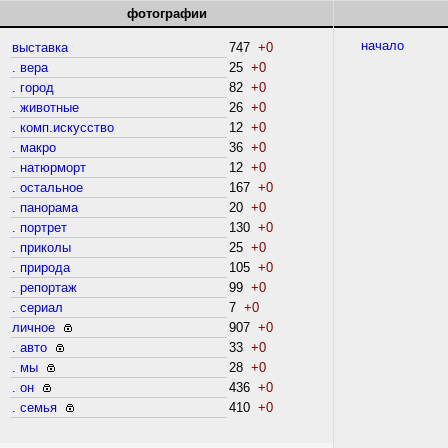
фотографии
начало
выставка
747
+0
. вера
25
+0
. город
82
+0
. животные
26
+0
. комп.искусство
12
+0
. макро
36
+0
. натюрморт
12
+0
. остальное
167
+0
. панорама
20
+0
. портрет
130
+0
. приколы
25
+0
. природа
105
+0
. репортаж
99
+0
. сериал
7
+0
личное
907
+0
. авто
33
+0
. мы
28
+0
. он
436
+0
. семья
410
+0