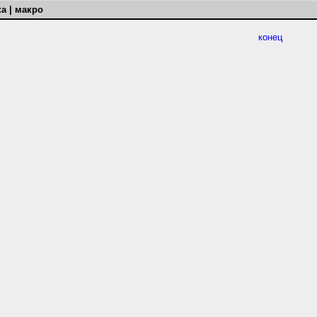
а | макро
конец