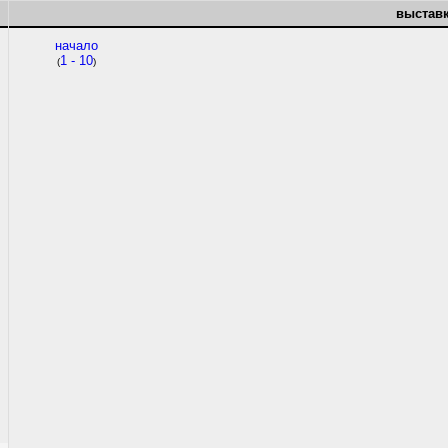
выставк
начало
1 - 10
(
)