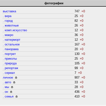
фотографии
выставка
747
+0
. вера
25
+0
. город
82
+0
. животные
26
+0
. комп.искусство
12
+0
. макро
36
+0
. натюрморт
12
+0
. остальное
167
+0
. панорама
20
+0
. портрет
130
+0
. приколы
25
+0
. природа
105
+0
. репортаж
99
+0
. сериал
7
+0
личное
907
+0
. авто
33
+0
. мы
28
+0
. он
436
+0
. семья
410
+0