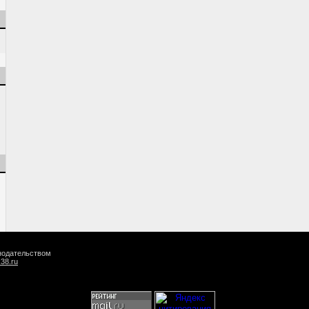
онодательством
k38.ru