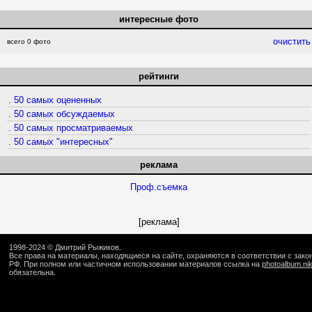
интересные фото
очистить
всего 0 фото
рейтинги
. 50 самых оцененных
. 50 самых обсуждаемых
. 50 самых просматриваемых
. 50 самых "интересных"
реклама
Проф.съемка
[реклама]
1998-2024 ©
Дмитрий Рыжиков
.
Все права на материалы, находящиеся на сайте, охраняются в соответствии с зак
РФ. При полном или частичном использовании материалов ссылка на
photoalbum.ni
обязательна.