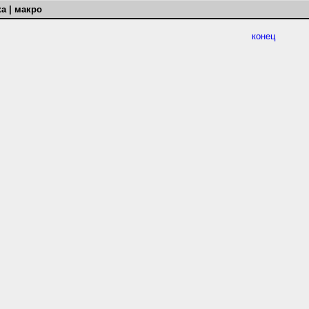
а | макро
конец