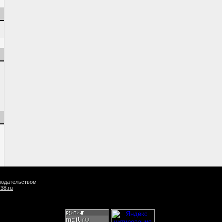
онодательством
k38.ru