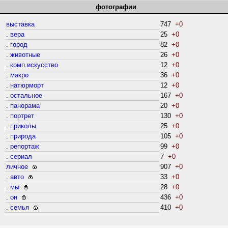
фотографии
выставка
747
+0
. вера
25
+0
. город
82
+0
. животные
26
+0
. комп.искусство
12
+0
. макро
36
+0
. натюрморт
12
+0
. остальное
167
+0
. панорама
20
+0
. портрет
130
+0
. приколы
25
+0
. природа
105
+0
. репортаж
99
+0
. сериал
7
+0
личное
907
+0
. авто
33
+0
. мы
28
+0
. он
436
+0
. семья
410
+0