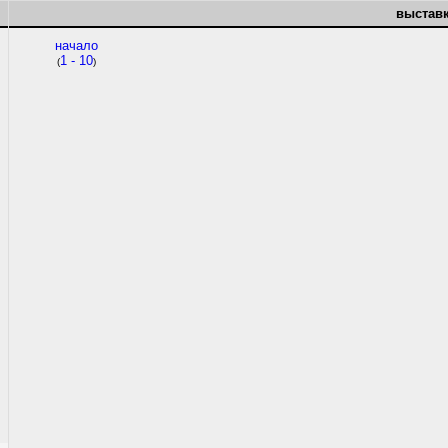
выставк
начало
1 - 10
(
)