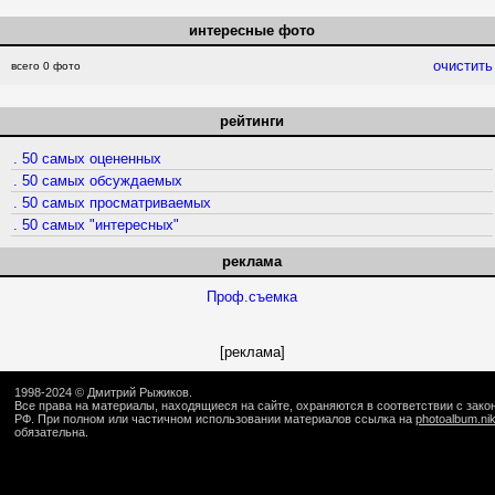
интересные фото
очистить
всего 0 фото
рейтинги
. 50 самых оцененных
. 50 самых обсуждаемых
. 50 самых просматриваемых
. 50 самых "интересных"
реклама
Проф.съемка
[реклама]
1998-2024 ©
Дмитрий Рыжиков
.
Все права на материалы, находящиеся на сайте, охраняются в соответствии с зак
РФ. При полном или частичном использовании материалов ссылка на
photoalbum.ni
обязательна.