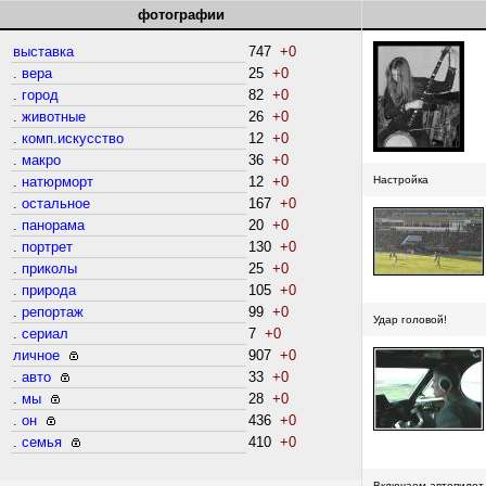
фотографии
выставка
747
+0
. вера
25
+0
. город
82
+0
. животные
26
+0
. комп.искусство
12
+0
. макро
36
+0
. натюрморт
12
+0
Настройка
. остальное
167
+0
. панорама
20
+0
. портрет
130
+0
. приколы
25
+0
. природа
105
+0
. репортаж
99
+0
Удар головой!
. сериал
7
+0
личное
907
+0
. авто
33
+0
. мы
28
+0
. он
436
+0
. семья
410
+0
Включаем автопилот