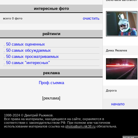
интересные фото
очистить
всего 0 фото
рейтинги
. 50 самых оцененных
. 50 самых обсуждаемых
Дима Яковлев
. 50 самых просматриваемых
. 50 самых "интересных"
реклама
Проф.съемка
Дорога
[реклама]
начало
1998-2024 ©
Дмитрий Рыжиков
.
Все права на материалы, находящиеся на сайте, охраняются в
соответствии с законодательством РФ. При полном или частичном
использовании материалов ссылка на
photoalbum.nik38.ru
обязательна.