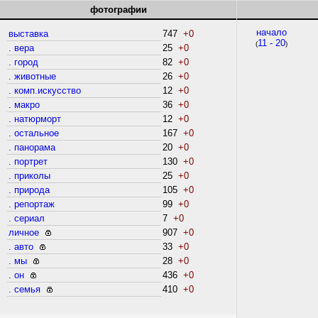
фотографии
начало
выставка
747
+0
11 - 20
(
)
. вера
25
+0
. город
82
+0
. животные
26
+0
. комп.искусство
12
+0
. макро
36
+0
. натюрморт
12
+0
. остальное
167
+0
. панорама
20
+0
. портрет
130
+0
. приколы
25
+0
. природа
105
+0
. репортаж
99
+0
. сериал
7
+0
личное
907
+0
. авто
33
+0
. мы
28
+0
. он
436
+0
. семья
410
+0