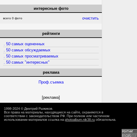
интересные фото
очистить
всего 0 фото
рейтинги
. 50 самых оцененных
. 50 самых обсуждаемых
. 50 самых просматриваемых
. 50 самых "интересных"
реклама
Проф.съемка
[реклама]
1998-2024 ©
Дмитрий Рыжиков
.
Все права на материалы, находящиеся на сайте, охраняются в
соответствии с законодательством РФ. При полном или частичном
использовании материалов ссылка на
photoalbum.nik38.ru
обязательна.