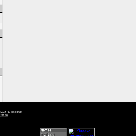
онодательством
k38.ru