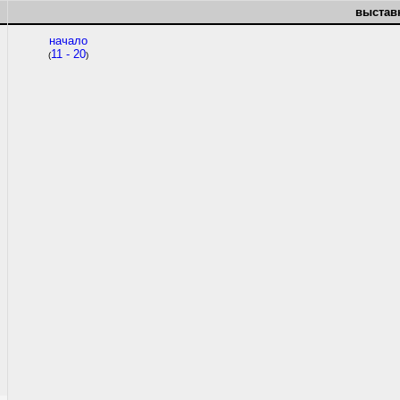
выставк
начало
11 - 20
(
)