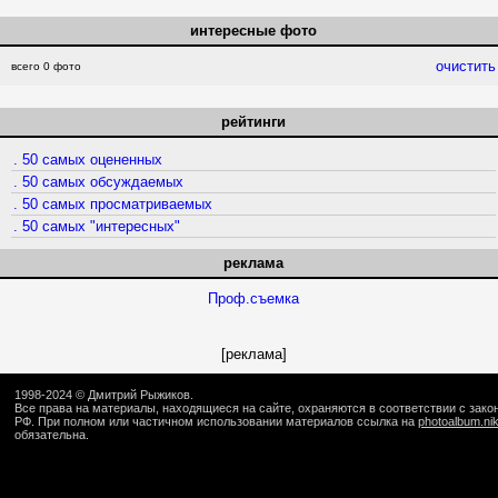
интересные фото
очистить
всего 0 фото
рейтинги
. 50 самых оцененных
. 50 самых обсуждаемых
. 50 самых просматриваемых
. 50 самых "интересных"
реклама
Проф.съемка
[реклама]
1998-2024 ©
Дмитрий Рыжиков
.
Все права на материалы, находящиеся на сайте, охраняются в соответствии с зак
РФ. При полном или частичном использовании материалов ссылка на
photoalbum.ni
обязательна.