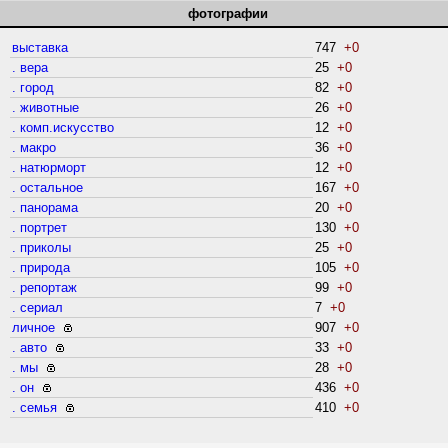
фотографии
выставка
747
+0
. вера
25
+0
. город
82
+0
. животные
26
+0
. комп.искусство
12
+0
. макро
36
+0
. натюрморт
12
+0
. остальное
167
+0
. панорама
20
+0
. портрет
130
+0
. приколы
25
+0
. природа
105
+0
. репортаж
99
+0
. сериал
7
+0
личное
907
+0
. авто
33
+0
. мы
28
+0
. он
436
+0
. семья
410
+0